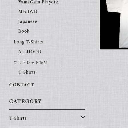
YamaGata Playerz
Mix DVD
HOODSTAR "CHUCKS 
Japanese
Book
Long T-Shirts
ALLHOOD
アウトレット商品
T-Shirts
CONTACT
CATEGORY
T-Shirts