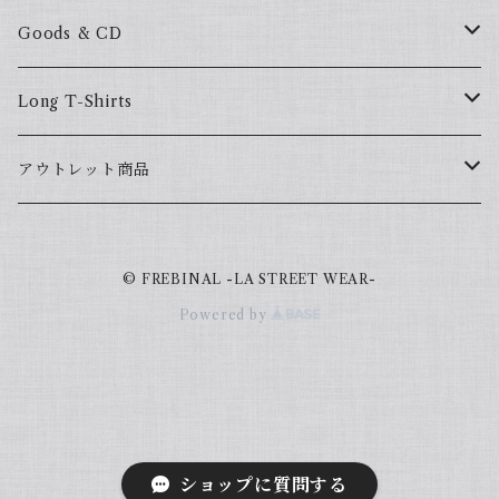
BIG HOMIE
HOODSTAR
Goods & CD
BIG HOMIE
Mix CD
Long T-Shirts
YamaGata Playerz
ALLHOOD
アウトレット商品
Mix DVD
T-Shirts
© FREBINAL -LA STREET WEAR-
Japanese
Powered by
Book
ショップに質問する