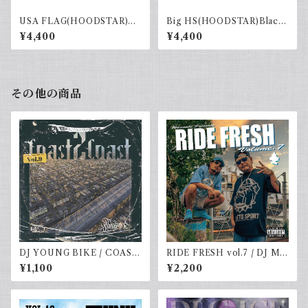
USA FLAG(HOODSTAR)Re
Big HS(HOODSTAR)Black×
d×Navy
Gray
¥4,400
¥4,400
その他の商品
DJ YOUNG BIKE / COAST
RIDE FRESH vol.7 / DJ MR
2 COAST vol.9
SHU-G & DJ☆GO
¥1,100
¥2,200