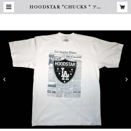
HOODSTAR "CHUCKS " アウ
トレット商品 | FREBINAL -LA
STREET WEAR-