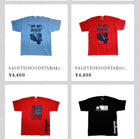
SALUTE(HOODSTAR)sky.b
SALUTE(HOODSTAR)red×
×navy
navy
¥4,400
¥4,400