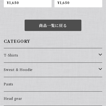
U-G
HU-G
¥1,650
¥1,650
商品一覧に戻る
CATEGORY
T-Shirts
57Fake
Sweat & Hoodie
ALL HOOD
57Fake
Pants
HOODSTAR
ALL HOOD
Head gear