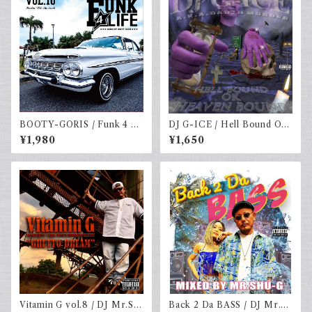
BOOTY-GORIS / Funk 4 Li
DJ G-ICE / Hell Bound Or
fe vol.10 (2MIXCD)
Heaven Bound
¥1,980
¥1,650
Vitamin G vol.8 / DJ Mr.SH
Back 2 Da BASS / DJ Mr.S