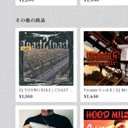
¥2,200
¥2,000
その他の商品
DJ YOUNG BIKE / COAST 2
Vitamin G vol.8 / DJ M
COAST vol.9
-G
¥1,100
¥1,650