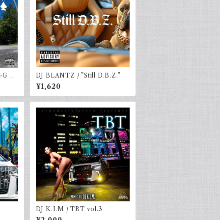
-G &
DJ BLANTZ / ”Still D.B.Z.”
¥1,620
DJ K.I.M / TBT vol.3