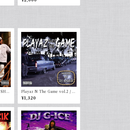
¥2,000
r.SHU
Playaz N The Game vol.2 / D
J BI$KO
¥1,320