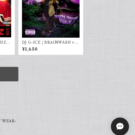
MUZI
DJ G-ICE / BRAINWASH vol.
SE-
6
¥1,650
T WEAR-