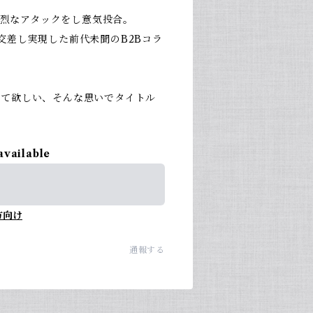
に猛烈なアタックをし意気投合。
交差し実現した前代未聞のB2Bコラ
けて欲しい、そんな思いでタイトル
available
方向け
通報する