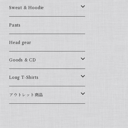
57Fake
Sweat & Hoodie
ALL HOOD
57Fake
Pants
HOODSTAR
ALL HOOD
Head gear
BIG HOMIE
HOODSTAR
Goods & CD
BIG HOMIE
Mix CD
Long T-Shirts
YamaGata Playerz
ALLHOOD
アウトレット商品
Mix DVD
T-Shirts