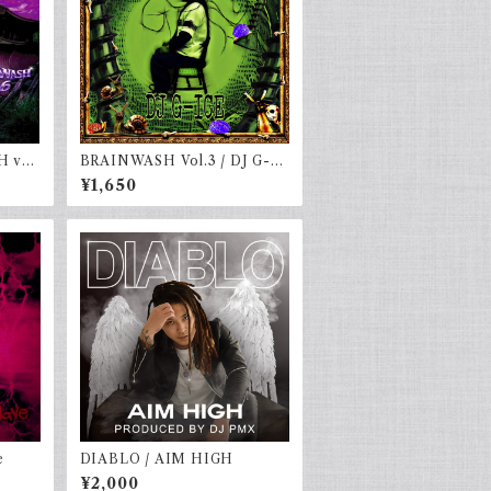
 vol.
BRAINWASH Vol.3 / DJ G-IC
E
¥1,650
e
DIABLO / AIM HIGH
¥2,000