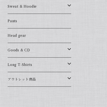
57Fake
Sweat & Hoodie
ALL HOOD
57Fake
Pants
HOODSTAR
ALL HOOD
Head gear
BIG HOMIE
HOODSTAR
Goods & CD
BIG HOMIE
Mix CD
Long T-Shirts
YamaGata Playerz
ALLHOOD
アウトレット商品
Mix DVD
T-Shirts