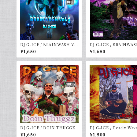
DJ G-ICE / BRAINWASH Vo
DJ G-ICE / BRAINWASH
l.4
6
¥1,650
¥1,650
DJ G-ICE / DOIN THUGGZ
DJ G-ICE / Deadly Wav
¥1,650
¥1,500