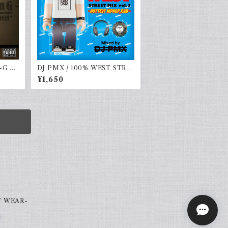
-G vo
DJ PMX / 100% WEST STRE
ET MIX vol.3 - HOTTEST H
¥1,650
IPHOP,R&B -
T WEAR-