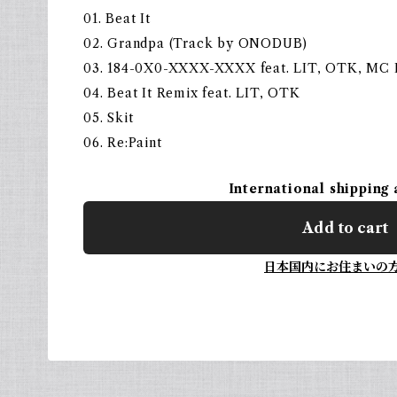
01. Beat It
02. Grandpa (Track by ONODUB)
03. 184-0X0-XXXX-XXXX feat. LIT, OTK, MC
04. Beat It Remix feat. LIT, OTK
05. Skit
06. Re:Paint
International shipping 
Add to cart
日本国内にお住まいの