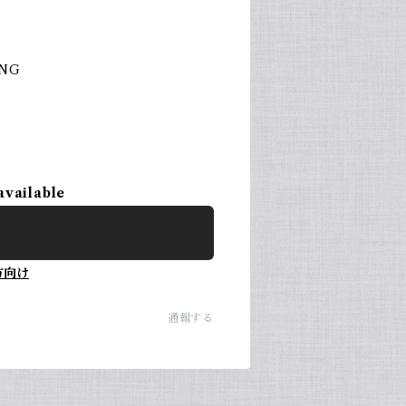
 NG
available
方向け
通報する