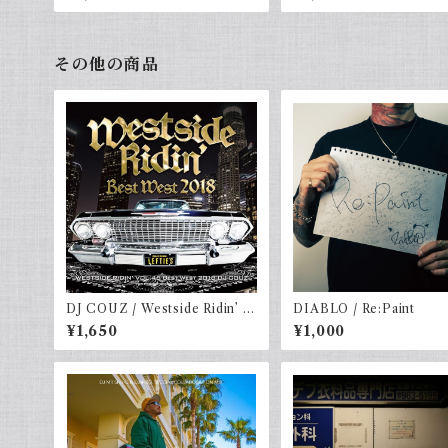
その他の商品
DJ COUZ / Westside Ridin’ V
DIABLO / Re:Paint
ol. 46 -Best West 2018
¥1,650
¥1,000