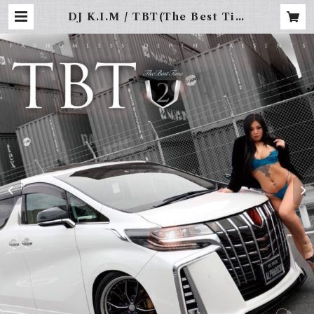
DJ K.I.M / TBT(The Best Tim
e) vol.2 | FREBINAL -LA STR
EET WEAR-