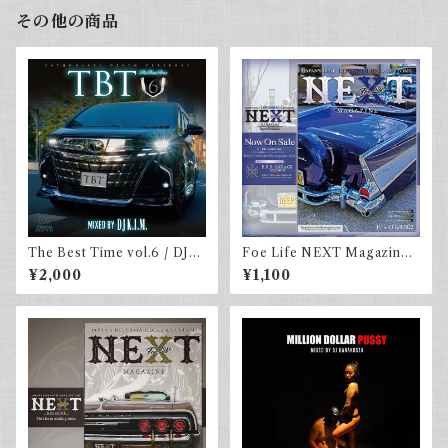
その他の商品
The Best Time vol.6 / DJ
Foe Life NEXT Magazine I
K.I.m
ssue #3 Fall 2022
¥2,000
¥1,100