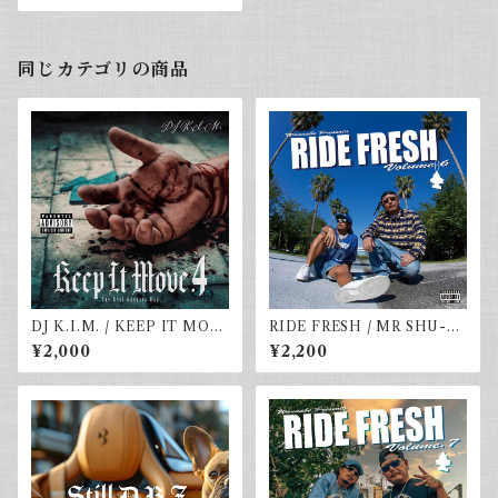
同じカテゴリの商品
DJ K.I.M. / KEEP IT MOV
RIDE FRESH / MR SHU-G
E vol.4
& DJ☆GO
¥2,000
¥2,200