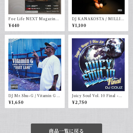
Foe Life NEXT Magazine I
DJ KANAKOSTA / MILLIO
ssue #1
N DOLLAR PU$$Y vol.2
¥440
¥1,100
DJ Mr.Shu-G / Vitamin G "F
Juicy Soul Vol. 10 Final -Za
AST LANE"
pp & Roger 2 Disc SP- / DJ
¥1,650
¥2,750
COUZ
商品一覧に戻る