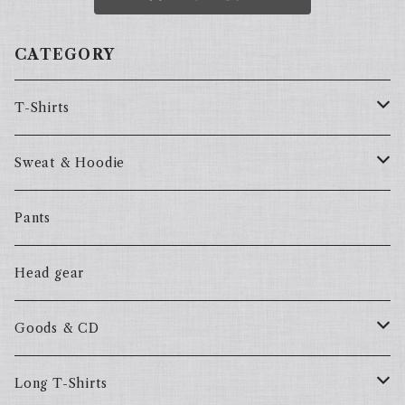
CATEGORY
T-Shirts
57Fake
Sweat & Hoodie
ALL HOOD
57Fake
Pants
HOODSTAR
ALL HOOD
Head gear
BIG HOMIE
HOODSTAR
Goods & CD
BIG HOMIE
Mix CD
Long T-Shirts