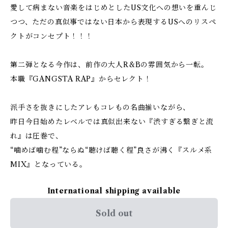
愛して病まない音楽をはじめとしたUS文化への想いを重んじ
つつ、ただの真似事ではない日本から表現するUSへのリスペ
クトがコンセプト！！！
第二弾となる今作は、前作の大人R&Bの雰囲気から一転。
本職『GANGSTA RAP』からセレクト！
派手さを抜きにしたアレもコレもの名曲揃いながら、
昨日今日始めたレベルでは真似出来ない『渋すぎる繋ぎと流
れ』は圧巻で、
“噛めば噛む程”ならぬ“聴けば聴く程”良さが沸く『スルメ系
MIX』となっている。
International shipping available
Sold out