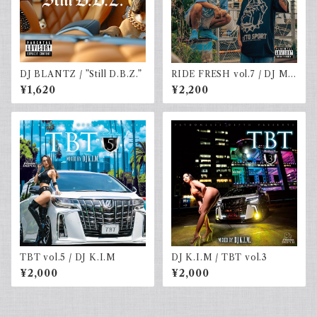
DJ BLANTZ / ”Still D.B.Z.”
RIDE FRESH vol.7 / DJ MR
SHU-G & DJ☆GO
¥1,620
¥2,200
TBT vol.5 / DJ K.I.M
DJ K.I.M / TBT vol.3
¥2,000
¥2,000