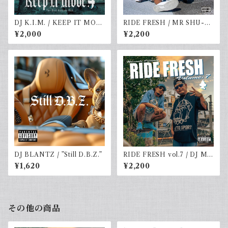
DJ K.I.M. / KEEP IT MOV
RIDE FRESH / MR SHU-G
E vol.4
& DJ☆GO
¥2,000
¥2,200
DJ BLANTZ / ”Still D.B.Z.”
RIDE FRESH vol.7 / DJ MR
SHU-G & DJ☆GO
¥1,620
¥2,200
その他の商品