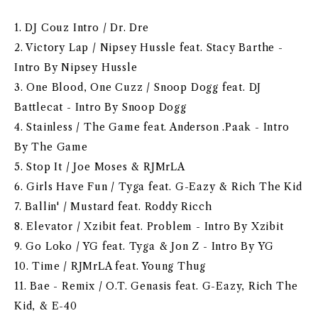
1. DJ Couz Intro / Dr. Dre
2. Victory Lap / Nipsey Hussle feat. Stacy Barthe -
Intro By Nipsey Hussle
3. One Blood, One Cuzz / Snoop Dogg feat. DJ
Battlecat - Intro By Snoop Dogg
4. Stainless / The Game feat. Anderson .Paak - Intro
By The Game
5. Stop It / Joe Moses & RJMrLA
6. Girls Have Fun / Tyga feat. G-Eazy & Rich The Kid
7. Ballin' / Mustard feat. Roddy Ricch
8. Elevator / Xzibit feat. Problem - Intro By Xzibit
9. Go Loko / YG feat. Tyga & Jon Z - Intro By YG
10. Time / RJMrLA feat. Young Thug
11. Bae - Remix / O.T. Genasis feat. G-Eazy, Rich The
Kid, & E-40