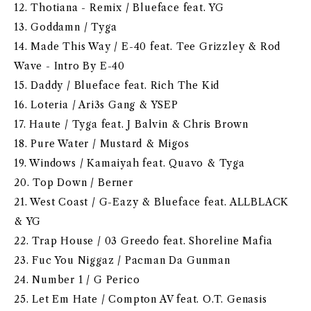
12. Thotiana - Remix / Blueface feat. YG
13. Goddamn / Tyga
14. Made This Way / E-40 feat. Tee Grizzley & Rod
Wave - Intro By E-40
15. Daddy / Blueface feat. Rich The Kid
16. Loteria / Ari3s Gang & YSEP
17. Haute / Tyga feat. J Balvin & Chris Brown
18. Pure Water / Mustard & Migos
19. Windows / Kamaiyah feat. Quavo & Tyga
20. Top Down / Berner
21. West Coast / G-Eazy & Blueface feat. ALLBLACK
& YG
22. Trap House / 03 Greedo feat. Shoreline Mafia
23. Fuc You Niggaz / Pacman Da Gunman
24. Number 1 / G Perico
25. Let Em Hate / Compton AV feat. O.T. Genasis