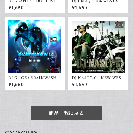
DJ BLANTZ / HOOD MUZ
DJ PMX / 100% WEST STR
IK vol.9-SUNSET CRUISE
EET MIX vol.3 - HOTTES
¥1,650
¥1,650
-
T HIPHOP,R&B -
DJ G-ICE / BRAINWASH V
DJ NASTY-G / NEW WEST
ol.4
ANTHEM VOL.3
¥1,650
¥1,650
商品一覧に戻る