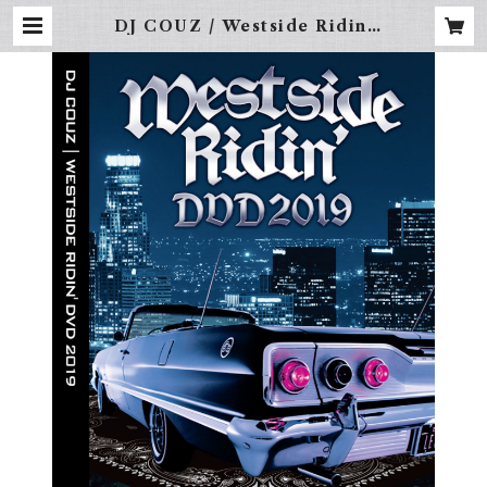
DJ COUZ / Westside Ridin'
DVD 2019 | FREBINAL -LA S
TREET WEAR-