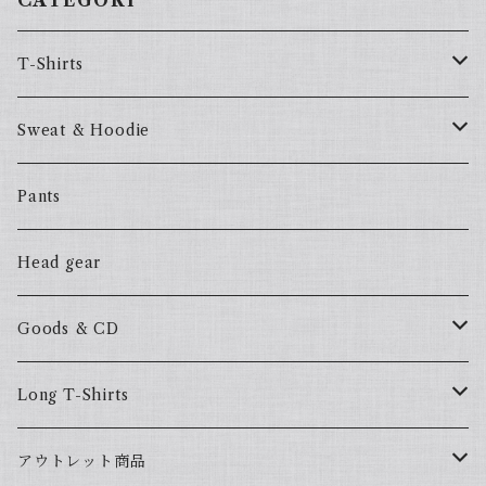
CATEGORY
T-Shirts
57Fake
Sweat & Hoodie
ALL HOOD
57Fake
Pants
HOODSTAR
ALL HOOD
Head gear
BIG HOMIE
HOODSTAR
Goods & CD
BIG HOMIE
Mix CD
Long T-Shirts
YamaGata Playerz
ALLHOOD
アウトレット商品