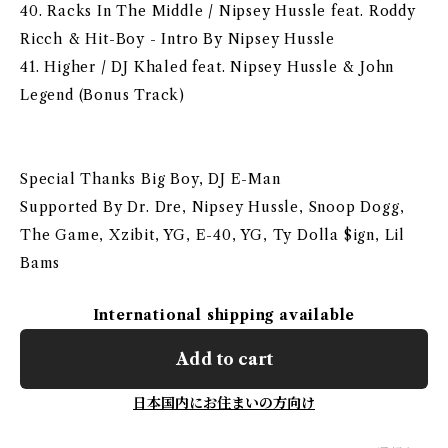
40. Racks In The Middle / Nipsey Hussle feat. Roddy
Ricch & Hit-Boy - Intro By Nipsey Hussle
41. Higher / DJ Khaled feat. Nipsey Hussle & John
Legend (Bonus Track)
Special Thanks Big Boy, DJ E-Man
Supported By Dr. Dre, Nipsey Hussle, Snoop Dogg,
The Game, Xzibit, YG, E-40, YG, Ty Dolla $ign, Lil
Bams
International shipping available
Add to cart
日本国内にお住まいの方向け