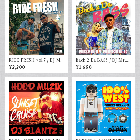
RIDE FRESH vol.7 / DJ MR
Back 2 Da BASS / DJ Mr.S
SHU-G & DJ☆GO
HU-G
¥2,200
¥1,650