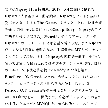
まずはNipsey Hussle関連。2019年3月に凶弾に倒れた
Nipsey本人名義ラスト曲を始め、Nipseyをフードに描いた
愛車でスタートするThe Game。リリック、そして映像全編
を通してNipseyに捧げられたSnoop Dogg。Nipseyのライ
ブ映像も盛り込まれたJ. Stone他、多くのアーティストの
Nipseyへのトリビュート映像を至る所に収録。またNipsey
が亡くなる3日前に撮影された、生涯最後のMVもボーナスト
ラックとして収録。そしてNipseyの客演で一躍注目を浴び、
続いて客演したMustardではダブルプラチナムを獲得、自身
のアルバムでも快進撃を続けるRoddy Ricchを始め、
Blueface、03 Greedoなどの、今チェックしておかないと
ヤバいニューアーティスト!! もちろんYG、Tyga、G
Perico、O.T. Genasis等の今外せないトップスターや、E-
40、XzibitなどのOG世代まで、今必ずチェックしておきた
い注目のウエッサイMV40曲を、音も映像もノンストップ