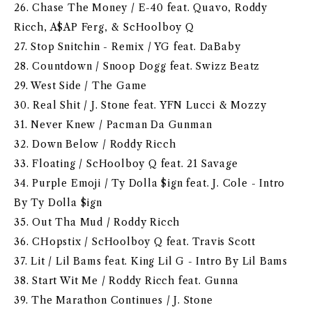
26. Chase The Money / E-40 feat. Quavo, Roddy
Ricch, A$AP Ferg, & ScHoolboy Q
27. Stop Snitchin - Remix / YG feat. DaBaby
28. Countdown / Snoop Dogg feat. Swizz Beatz
29. West Side / The Game
30. Real Shit / J. Stone feat. YFN Lucci & Mozzy
31. Never Knew / Pacman Da Gunman
32. Down Below / Roddy Ricch
33. Floating / ScHoolboy Q feat. 21 Savage
34. Purple Emoji / Ty Dolla $ign feat. J. Cole - Intro
By Ty Dolla $ign
35. Out Tha Mud / Roddy Ricch
36. CHopstix / ScHoolboy Q feat. Travis Scott
37. Lit / Lil Bams feat. King Lil G - Intro By Lil Bams
38. Start Wit Me / Roddy Ricch feat. Gunna
39. The Marathon Continues / J. Stone