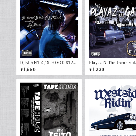
DJBLANTZ / S-HOOD STAT
Playaz N The Game vol.
E OF MIND
J BI$KO
¥1,650
¥1,320