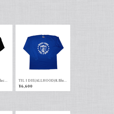
lack×
TIL I DIE(ALLHOOD)R.Blue
×White
¥6,600