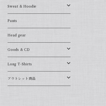
57Fake
Sweat & Hoodie
ALL HOOD
57Fake
Pants
HOODSTAR
ALL HOOD
Head gear
BIG HOMIE
HOODSTAR
Goods & CD
BIG HOMIE
Mix CD
Long T-Shirts
YamaGata Playerz
ALLHOOD
アウトレット商品
Mix DVD
T-Shirts