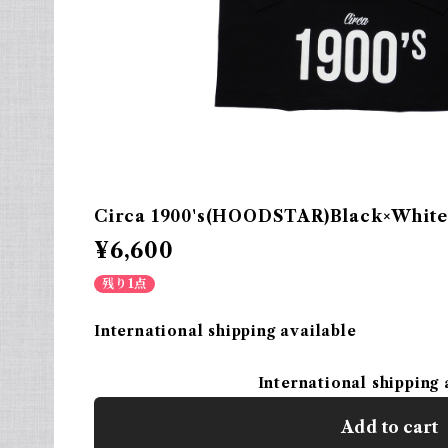
Circa 1900's(HOODSTAR)Black×White
¥6,600
残り1点
International shipping available
International shipping 
Add to cart