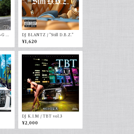
-G &
DJ BLANTZ / ”Still D.B.Z.”
¥1,620
DJ K.I.M / TBT vol.3
¥2,000