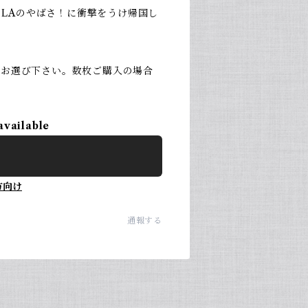
さ！LAのやばさ！に衝撃をうけ帰国し
をお選び下さい。数枚ご購入の場合
available
方向け
通報する