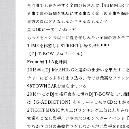
今回誰でも聴きやすく全国の皆さんに【SUMMER 
る事で夏の時間を無駄にする事なく楽しめる事を保
貴方の夏はどんなもんか？そんなもんか？
夏は1年に一度しかねーぞ！
もっともっと今以上に夏を楽しみたい全国の方々全てのV
TIMEを体感しにSTREETに繰り出せ!!!!!!
【DJ T-BOW プロフィール】
From 岩手LA化計画
2015年にDJ Mr.SHU-Gと運命の出会いを果た
チャーにどっぷりはまり込み、今では最高なファッ
98TOWNCARを走らせている！
2016年にはDJの格好良さに憧れDJT-BOWとし
は【G-ADDICTION】をリリースし初のCDにも
2TIGHTMUSIC売り上げランキング上位に入り込む!
営業をこなし岩手、いや東北のモンスターイベント【
でもあり自分の基盤作りをしながら地元岩手をPR&