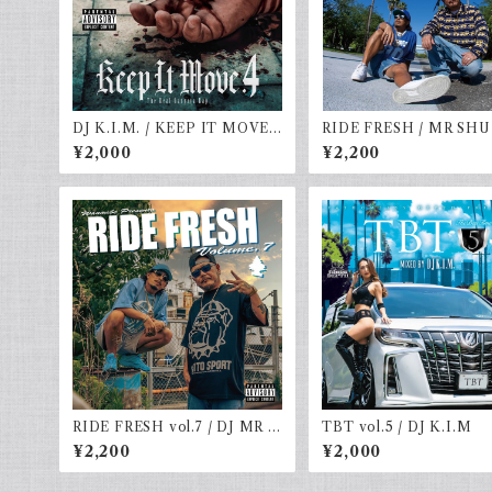
DJ K.I.M. / KEEP IT MOVE v
RIDE FRESH / MR SHU
ol.4
DJ☆GO
¥2,000
¥2,200
RIDE FRESH vol.7 / DJ MR S
TBT vol.5 / DJ K.I.M
HU-G & DJ☆GO
¥2,200
¥2,000