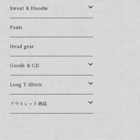
57Fake
Sweat & Hoodie
ALL HOOD
57Fake
Pants
HOODSTAR
ALL HOOD
Head gear
BIG HOMIE
HOODSTAR
Goods & CD
BIG HOMIE
Mix CD
Long T-Shirts
YamaGata Playerz
ALLHOOD
アウトレット商品
Mix DVD
T-Shirts