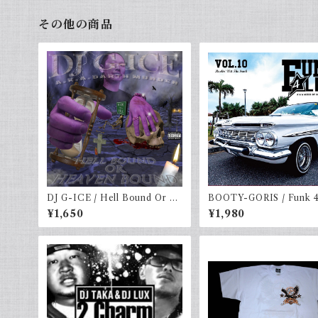
その他の商品
DJ G-ICE / Hell Bound Or H
BOOTY-GORIS / Funk 4
eaven Bound
vol.10 (2MIXCD)
¥1,650
¥1,980