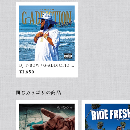
DJ T-BOW / G-ADDICTIO v
ol.4
¥1,650
同じカテゴリの商品