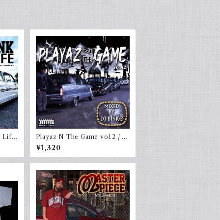
 Life
Playaz N The Game vol.2 / D
J BI$KO
¥1,320