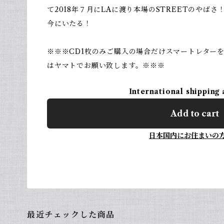
て2018年７月にLAに渡り本場のSTREETのやば
今にいたる！
※※※CD1枚のみご購入の場合だけスマートレター
はヤマトでお願い致します。※※※
International shipping 
Add to cart
日本国内にお住まいの
最近チェックした商品