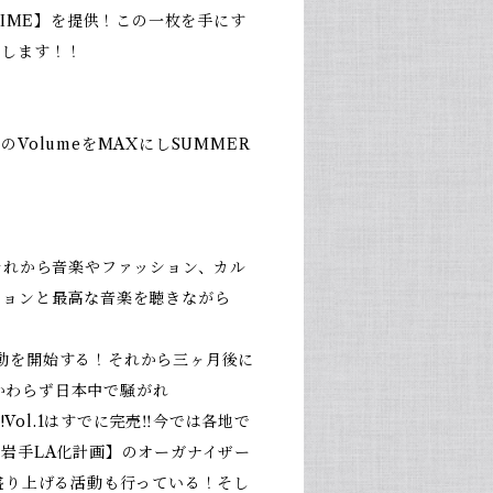
TIME】を提供！この一枚を手にす
証します！！
olumeをMAXにしSUMMER
す！それから音楽やファッション、カル
ションと最高な音楽を聴きながら
て活動を開始する！それから三ヶ月後に
かかわらず日本中で騒がれ
Vol.1はすでに完売‼︎今では各地で
岩手LA化計画】のオーガナイザー
盛り上げる活動も行っている！そし