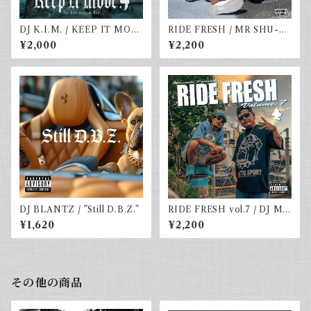
DJ K.I.M. / KEEP IT MOV
RIDE FRESH / MR SHU-G
E vol.4
& DJ☆GO
¥2,000
¥2,200
DJ BLANTZ / ”Still D.B.Z.”
RIDE FRESH vol.7 / DJ MR
SHU-G & DJ☆GO
¥1,620
¥2,200
その他の商品