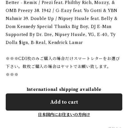
Better - Remix / Prezi feat. Philthy Rich, Mozzy, &
OMB Preezy 38. 1942 / G-Eazy feat. Yo Gotti & YBN
Nahmir 39. Double Up / Nipsey Hussle feat. Belly &
Dom Kennedy Special Thanks Big Boy, DJ E-Man
Supported By Dr. Dre, Nipsey Hussle, YG, E-40, Ty
Dolla $ign, B-Real, Kendrick Lamar
※※※CD1枚のみご購入の場合だけスマートレターをお選び
下さい。数枚ご購入の場合はヤマトでお願い致します。
※※※
International shipping available
Add to cart
日本国内にお住まいの方向け