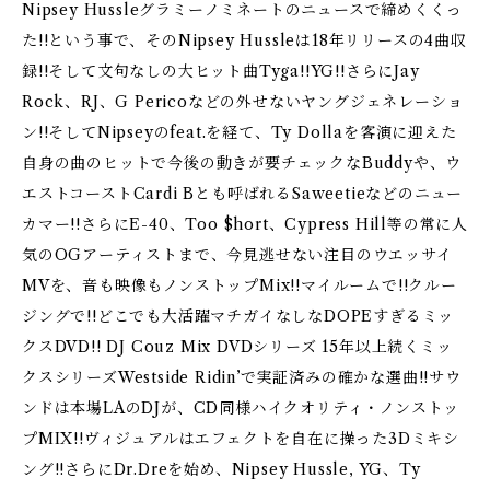
Nipsey Hussleグラミーノミネートのニュースで締めくくっ
た!!という事で、そのNipsey Hussleは18年リリースの4曲収
録!!そして文句なしの大ヒット曲Tyga!!YG!!さらにJay
Rock、RJ、G Pericoなどの外せないヤングジェネレーショ
ン!!そしてNipseyのfeat.を経て、Ty Dollaを客演に迎えた
自身の曲のヒットで今後の動きが要チェックなBuddyや、ウ
エストコーストCardi Bとも呼ばれるSaweetieなどのニュー
カマー!!さらにE-40、Too $hort、Cypress Hill等の常に人
気のOGアーティストまで、今見逃せない注目のウエッサイ
MVを、音も映像もノンストップMix!!マイルームで!!クルー
ジングで!!どこでも大活躍マチガイなしなDOPEすぎるミッ
クスDVD!! DJ Couz Mix DVDシリーズ 15年以上続くミッ
クスシリーズWestside Ridin’で実証済みの確かな選曲!!サウ
ンドは本場LAのDJが、CD同様ハイクオリティ・ノンストッ
プMIX!!ヴィジュアルはエフェクトを自在に操った3Dミキシ
ング!!さらにDr.Dreを始め、Nipsey Hussle, YG、Ty