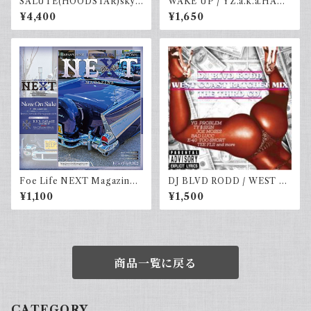
SALUTE(HOODSTAR)sky.b
WAKE UP / YZ.a.k.a.HAM
×navy
AKAZE
¥4,400
¥1,650
Foe Life NEXT Magazine I
DJ BLVD RODD / WEST C
ssue #3 Fall 2022
OAST RATCHET MIX
¥1,100
¥1,500
商品一覧に戻る
CATEGORY