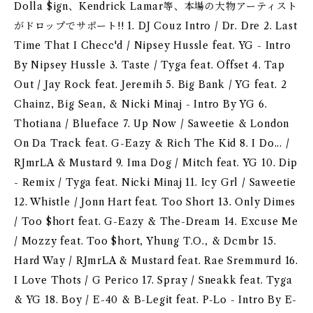
Dolla $ign、Kendrick Lamar等、本場の大物アーティスト
がドロップでサポート!! 1. DJ Couz Intro / Dr. Dre 2. Last
Time That I Checc'd / Nipsey Hussle feat. YG - Intro
By Nipsey Hussle 3. Taste / Tyga feat. Offset 4. Tap
Out / Jay Rock feat. Jeremih 5. Big Bank / YG feat. 2
Chainz, Big Sean, & Nicki Minaj - Intro By YG 6.
Thotiana / Blueface 7. Up Now / Saweetie & London
On Da Track feat. G-Eazy & Rich The Kid 8. I Do... /
RJmrLA & Mustard 9. Ima Dog / Mitch feat. YG 10. Dip
- Remix / Tyga feat. Nicki Minaj 11. Icy Grl / Saweetie
12. Whistle / Jonn Hart feat. Too Short 13. Only Dimes
/ Too $hort feat. G-Eazy & The-Dream 14. Excuse Me
/ Mozzy feat. Too $hort, Yhung T.O., & Dcmbr 15.
Hard Way / RJmrLA & Mustard feat. Rae Sremmurd 16.
I Love Thots / G Perico 17. Spray / Sneakk feat. Tyga
& YG 18. Boy / E-40 & B-Legit feat. P-Lo - Intro By E-