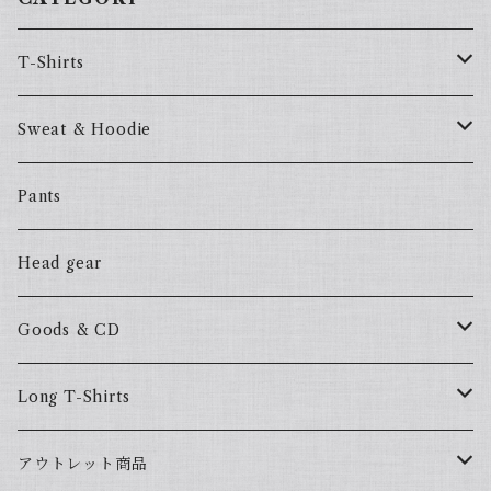
T-Shirts
57Fake
Sweat & Hoodie
ALL HOOD
57Fake
Pants
HOODSTAR
ALL HOOD
Head gear
BIG HOMIE
HOODSTAR
Goods & CD
BIG HOMIE
Mix CD
Long T-Shirts
YamaGata Playerz
ALLHOOD
アウトレット商品