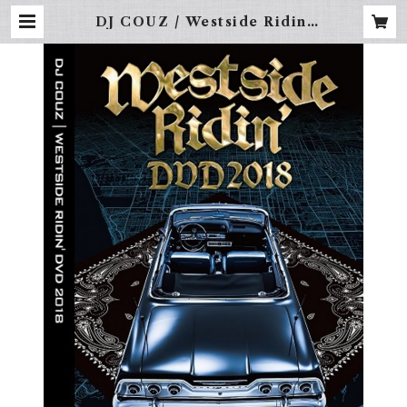
DJ COUZ / Westside Ridin’
DVD 2018 | FREBINAL -LA S
TREET WEAR-