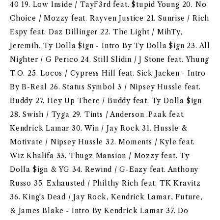
40 19. Low Inside / TayF3rd feat. $tupid Young 20. No
Choice / Mozzy feat. Rayven Justice 21. Sunrise / Rich
Espy feat. Daz Dillinger 22. The Light / MihTy,
Jeremih, Ty Dolla $ign - Intro By Ty Dolla $ign 23. All
Nighter / G Perico 24. Still Slidin / J Stone feat. Yhung
T.O. 25. Locos / Cypress Hill feat. Sick Jacken - Intro
By B-Real 26. Status Symbol 3 / Nipsey Hussle feat.
Buddy 27. Hey Up There / Buddy feat. Ty Dolla $ign
28. Swish / Tyga 29. Tints / Anderson .Paak feat.
Kendrick Lamar 30. Win / Jay Rock 31. Hussle &
Motivate / Nipsey Hussle 32. Moments / Kyle feat.
Wiz Khalifa 33. Thugz Mansion / Mozzy feat. Ty
Dolla $ign & YG 34. Rewind / G-Eazy feat. Anthony
Russo 35. Exhausted / Philthy Rich feat. TK Kravitz
36. King's Dead / Jay Rock, Kendrick Lamar, Future,
& James Blake - Intro By Kendrick Lamar 37. Do