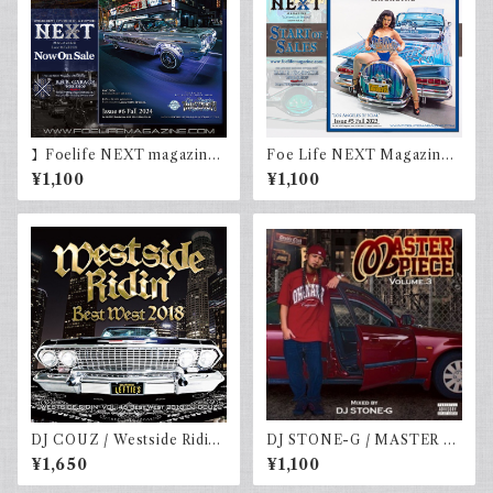
】Foelife NEXT magazine
Foe Life NEXT Magazine I
Issue #6 Fall 2024
ssue #5 Fall 2023 Los Ang
¥1,100
¥1,100
eles Special
DJ COUZ / Westside Ridin’
DJ STONE-G / MASTER PI
Vol. 46 -Best West 2018
ECE VOLUME.3
¥1,650
¥1,100