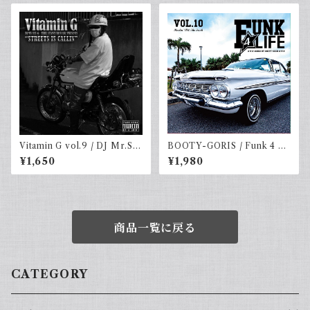
Vitamin G vol.9 / DJ Mr.SH
BOOTY-GORIS / Funk 4 Li
U-G
fe vol.10 (2MIXCD)
¥1,650
¥1,980
商品一覧に戻る
CATEGORY