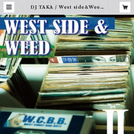
DJ TAKA / West side&Weed
Vol.2 | FREBINAL -LA STRE
ET WEAR-