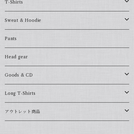
T-Shirts
57Fake
Sweat & Hoodie
ALL HOOD
57Fake
Pants
HOODSTAR
ALL HOOD
Head gear
BIG HOMIE
HOODSTAR
Goods & CD
BIG HOMIE
Mix CD
Long T-Shirts
YamaGata Playerz
ALLHOOD
アウトレット商品
Mix DVD
T-Shirts