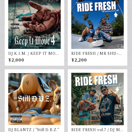
DJ K.I.M. / KEEP IT MOV
RIDE FRESH / MR SHU-G
E vol.4
& DJ☆GO
¥2,000
¥2,200
DJ BLANTZ / ”Still D.B.Z.”
RIDE FRESH vol.7 / DJ MR