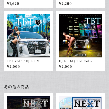
SHU-G & DJ☆GO
¥1,620
¥2,200
TBT vol.5 / DJ K.I.M
DJ K.I.M / TBT vol.3
¥2,000
¥2,000
その他の商品