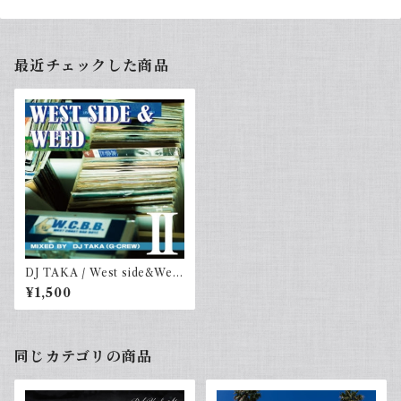
最近チェックした商品
DJ TAKA / West side&Wee
d Vol.2
¥1,500
同じカテゴリの商品