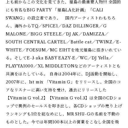
上も前からこの文化を見てきた、福島の最重要人物!!! 全国的
にも有名なBIG PARTY 「福島LA化計画」「CALI
SWANG」の設立者であり、 国内アーティストわもちろ
ん、海外からTQ／SPICE1／DAZ DILLINGER／G
MALONE／BIGG STEELE／DJ AK／DAMIZZA／
SOUTH CENTRAL CARTEL／Battle cat／TWINZ／E-
WHITE／FOESUM／MC EIHTを地元福島に招きいれてい
る。そしてE-3 aka BABY EAZY-E／WC／DJ Yella／
PLAYYA1000／XL MIDDLETONなどのアーティストとも
共演をはたしている。 自身は2004年に、DJ活動を開始し、
2007年に、1st mix 「Vitamin G」をリリースし、全国のコ
アなリスナーに高い支持を受け、過去にリリースした
【Vitamin G vol.2】【Vitamin G vol.3】は全国のCDショ
ップで異例のセールスを叩き出し、各CDショップの売り上げ
ランキングも1位を総なめにし、MR SHU-Gの名前を不動の
ものとした。今では年間100本以上の営業をこなし全国を飛