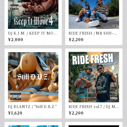
DJ K.I.M. / KEEP IT MOV
RIDE FRESH / MR SHU-G
E vol.4
& DJ☆GO
¥2,000
¥2,200
DJ BLANTZ / ”Still D.B.Z.”
RIDE FRESH vol.7 / DJ MR
SHU-G & DJ☆GO
¥1,620
¥2,200