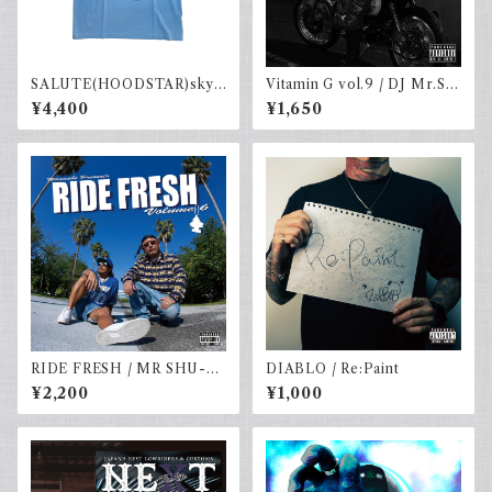
SALUTE(HOODSTAR)sky.b
Vitamin G vol.9 / DJ Mr.SH
×navy
U-G
¥4,400
¥1,650
RIDE FRESH / MR SHU-G
DIABLO / Re:Paint
& DJ☆GO
¥2,200
¥1,000