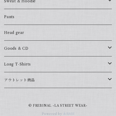
57Fake
Sweat & Hoodie
ALL HOOD
57Fake
Pants
HOODSTAR
ALL HOOD
Head gear
BIG HOMIE
HOODSTAR
Goods & CD
BIG HOMIE
Mix CD
Long T-Shirts
YamaGata Playerz
ALLHOOD
アウトレット商品
Mix DVD
T-Shirts
© FREBINAL -LA STREET WEAR-
Japanese
Powered by