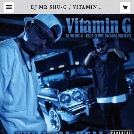
DJ MR SHU-G / VITAMIN G
VOL.4-REAL DEAL- | FREBI
NAL -LA STREET WEAR-