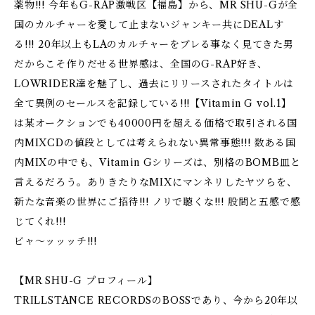
薬物!!! 今年もG-RAP激戦区【福島】から、MR SHU-Gが全
国のカルチャーを愛して止まないジャンキー共にDEALす
る!!! 20年以上もLAのカルチャーをブレる事なく見てきた男
だからこそ作りだせる世界感は、全国のG-RAP好き、
LOWRIDER達を魅了し、過去にリリースされたタイトルは
全て異例のセールスを記録している!!!【Vitamin G vol.1】
は某オークションでも40000円を超える価格で取引される国
内MIXCDの値段としては考えられない異常事態!!! 数ある国
内MIXの中でも、Vitamin Gシリーズは、別格のBOMB皿と
言えるだろう。ありきたりなMIXにマンネリしたヤツらを、
新たな音楽の世界にご招待!!! ノリで聴くな!!! 股間と五感で感
じてくれ!!!
ビャ～ッッッチ!!!
【MR SHU-G プロフィール】
TRILLSTANCE RECORDSのBOSSであり、今から20年以