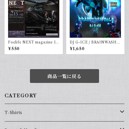
Foelife NEXT magazine Is
DJ G-ICE / BRAINWASH V
sue #2
ol.4
¥550
¥1,650
商品一覧に戻る
CATEGORY
T-Shirts